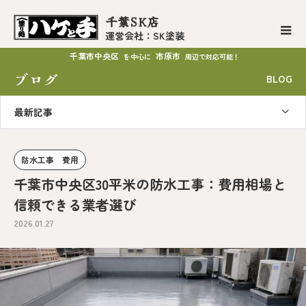
千葉SK店
運営会社：SK塗装
千葉市中央区
市原市
を中心に
周辺で対応可能！
ブログ
BLOG
最新記事
防水工事 費用
千葉市中央区30平米の防水工事：費用相場と
信頼できる業者選び
2026.01.27