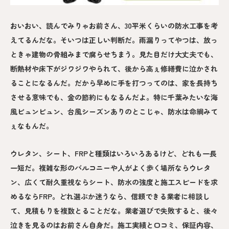
おいおい、読んでみりゃお前さん、30平米くらいの防水工事を考
えてるんだな。そいつは正しい判断だ。雨漏りってやつは、放っ
ときゃ建物の骨組みまで腐らせちまう。見た目だけ大丈夫でも、
断熱材や床下がジワジワやられて、後から高ぇ修繕費に泣かされ
ることになるんだ。だから早めに手を打つってのは、家を長持ち
させる意味でも、金の節約にもなるんだよ。特に千葉みたいな海
風ビュンビュン、台風シーズンありのとこじゃ、防水は命綱みて
ぇなもんだ。
ウレタン、シート、FRPと種類はいろいろあるけど、どれも一長
一短だ。複雑な形のバルコニーや人がよく歩く場所ならウレタ
ン、広くて耐久重視ならシート、防水の強度と施工スピードを求
めるならFRP。どれ選ぶか迷うなら、信頼できる業者に相談し
て、見積もりを複数とることだな。業者選びで失敗すると、後々
泣きを見るのはお前さん自身だ。施工実績と口コミ、保証内容、