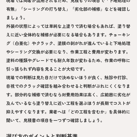
現場では両者が混用されるため、見積もりの項目で「下地処理の
有無」「シーリングの打ち替え」「劣化部の補修」などを確認し
ましょう。
外装の状態によっては単純な上塗りで済む場合もあれば、塗り替
えに近い全体的な補修が必要になる場合もあります。チョーキン
グ（白亜化）やクラック、塗膜の剥がれが進んでいると下地処理
やシーリング交換が必要になり、作業工程と費用が変わります。
塗料の種類やグレードでも耐久年数が変わるため、作業の呼称に
引っ張られず内容を見ることが大切です。
現場での判断は見た目だけで決めないほうが良く、触診や打診、
目視でのクラック確認を組み合わせると判断がぶれにくくなりま
す。部分的な補修で済むなら対費用効果は高く、広範囲に劣化が
及んでいるなら塗り替えに近い工程を選ぶほうが長期でコストが
抑えやすくなります。業者へは「どの工程を含むか」を具体的に
聞いて、見積書の項目を一つずつ確認しましょう。
選び方のポイントと判断基準