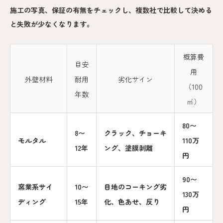
施工の写真、保証の有無をチェックし、複数社で比較して決める
と失敗が少なくなります。
概算費
目安
用
外壁材料
耐用
劣化サイン
（100
年数
㎡）
80〜
8〜
クラック、チョーキ
モルタル
110万
12年
ング、塗膜剥離
円
90〜
窯業系サイ
10〜
目地のコーキング劣
130万
ディング
15年
化、色あせ、反り
円