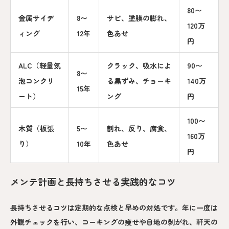
80〜
金属サイデ
8〜
サビ、塗膜の膨れ、
120万
ィング
12年
色あせ
円
ALC（軽量気
クラック、吸水によ
90〜
8〜
泡コンクリ
る黒ずみ、チョーキ
140万
15年
ート）
ング
円
100〜
木質（板張
5〜
割れ、反り、腐食、
160万
り）
10年
色あせ
円
メンテ計画と長持ちさせる実践的なコツ
長持ちさせるコツは定期的な点検と早めの対処です。年に一度は
外観チェックを行い、コーキングの痩せや目地の剥がれ、軒天の