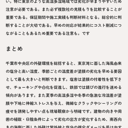
い。特に東京のような高温多湿地域では劣化が早まりやすいため
注意が必要である。また必ず複数社の見積もりを比較することが
重要である。保証期間や施工実績も判断材料となる。総合的に判
断することが大切である。早めの対応が結果的にコスト削減につ
ながることもあるため重要である注意も。です
まとめ
千葉市中央区の外壁環境を総括すると、東京湾に面した海風由来
の塩分と高い湿度、季節ごとの温度差が塗膜の劣化を早める要因
として最も大きいと判断できます。塩害は塗膜の付着性を低下さ
せ、チョーキングや白化を促進し、鉄部では錆びの進行を速める
傾向があります。また夏季の高温多湿や冬季の急激な冷温差が塗
膜や下地に伸縮ストレスを与え、微細なクラックやシーリングの
痩せを誘発しやすい点も現場観察から明確です。建物の向きや周
囲の植栽・日陰条件によって劣化の出方が変化するため、南西向
きの海側に面した外壁は紫外線と塩分の複合ダメージを受けやす