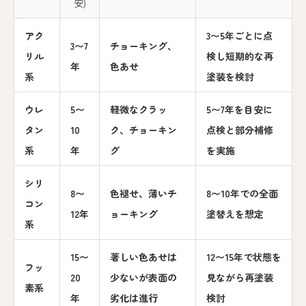
安)
アク
3〜5年ごとに点
3〜7
チョーキング、
リル
検し短期的な再
年
色あせ
系
塗装を検討
ウレ
5〜
軽微なクラッ
5〜7年を目安に
タン
10
ク、チョーキン
点検と部分補修
系
年
グ
を実施
シリ
8〜
色褪せ、薄いチ
8〜10年での全面
コン
12年
ョーキング
塗替えを想定
系
15〜
著しい色あせは
12〜15年で状態を
フッ
20
少ないが表面の
見ながら再塗装
素系
年
劣化は進行
検討