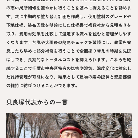
の高い局所補修を速やかに行うことを基本に据えることを勧めま
す。次に中期的な塗り替え計画を作成し、使用塗料のグレードや
下地仕様、塗布回数を明確にした仕様書で複数社から見積もりを
取り、費用対効果を比較して選定する流れを組むと管理がしやす
くなります。台風や大雨後の簡易チェックを習慣にし、異常を発
見したら早めに部分補修を行うことで全面塗り替えの時期を先延
ばしでき、長期的なトータルコストを抑えられます。これらを継
続することで千葉市中央区特有の塩害や湿気、温度変化に対応し
た維持管理が可能になり、結果として建物の寿命延伸と資産価値
の維持に結びつけることができます。
貝良塚代表からの一言