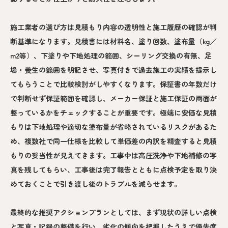
施工業者の選び方は見積もり内容の透明性と施工履歴の確認が判
断基準になります。見積書には材料名、塗り回数、塗布量（kg／
m2等）、下塗りや下地処理の範囲、シーリング交換の有無、足
場・養生の範囲を明記させ、写真付きで過去施工の実績を提示し
てもらうことで比較検討がしやすくなります。保証書の年数だけ
で判断せず保証範囲を確認し、メーカー保証と施工保証の両面が
整っているかをチェックすることが重要です。極端に安価な見積
もりは下地処理や適切な塗布量が省略されているリスクがあるた
め、複数社で同一仕様を比較して単価差の内訳を精査すると見積
もりの妥当性が見えてきます。工事中は高圧洗浄や下地補修の写
真を残してもらい、工事後は完了報告とともに点検予定を取り決
めておくことで引き渡し後のトラブルを減らせます。
最終的な推奨アクションプランとしては、まず現状の詳しい点検
と写真・記録の整備を行い、劣化の傾向を把握したうえで優先度