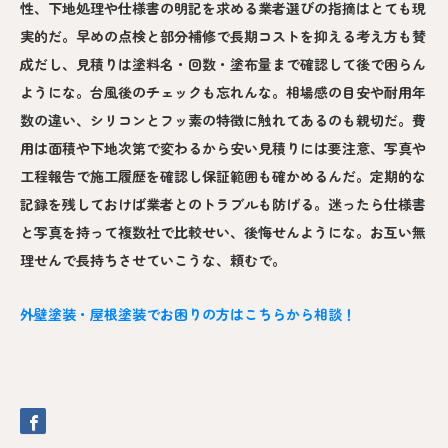
性、下地処理や仕様書の明記を求める業者選びの指摘はとても現
実的だ。早めの点検と部分補修で長期コストを抑える考え方も賛
成だし、見積りは塗料名・回数・塗布量まで確認して後で困らん
ようにな。台風後のチェックも忘れんな。相場感の目安や耐用年
数の違い、シリコンとフッ素の特徴に触れてあるのも親切だ。費
用は面積や下地次第で変わるから安い見積りには要注意、写真や
工程報告で施工履歴を確認し保証範囲も確かめるんだ。定期的な
記録を残しておけば業者とのトラブルも防げる。迷ったら仕様書
と写真を持って複数社で比較せい、後悔せんようにな。お互い無
理せんで長持ちさせていこうな、頼むで。
外壁塗装・屋根塗装でお困りの方はこちらから相談！