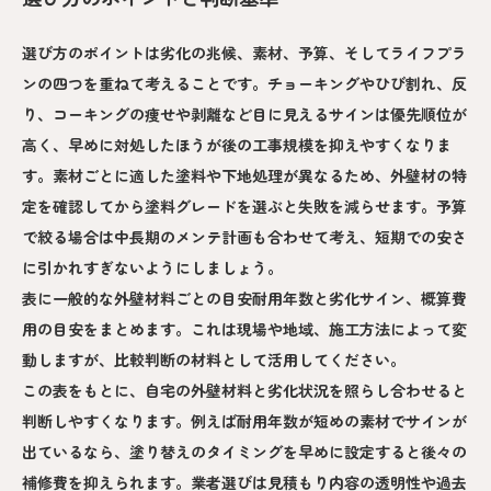
選び方のポイントは劣化の兆候、素材、予算、そしてライフプラ
ンの四つを重ねて考えることです。チョーキングやひび割れ、反
り、コーキングの痩せや剥離など目に見えるサインは優先順位が
高く、早めに対処したほうが後の工事規模を抑えやすくなりま
す。素材ごとに適した塗料や下地処理が異なるため、外壁材の特
定を確認してから塗料グレードを選ぶと失敗を減らせます。予算
で絞る場合は中長期のメンテ計画も合わせて考え、短期での安さ
に引かれすぎないようにしましょう。
表に一般的な外壁材料ごとの目安耐用年数と劣化サイン、概算費
用の目安をまとめます。これは現場や地域、施工方法によって変
動しますが、比較判断の材料として活用してください。
この表をもとに、自宅の外壁材料と劣化状況を照らし合わせると
判断しやすくなります。例えば耐用年数が短めの素材でサインが
出ているなら、塗り替えのタイミングを早めに設定すると後々の
補修費を抑えられます。業者選びは見積もり内容の透明性や過去