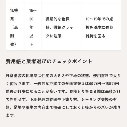
無機
15〜
系
20
長期的な色保
10〜15年での点
（高
年
持、微細クラッ
検を基本に長期
耐
以
クに注意
維持を図る
候）
上
費用感と業者選びのチェックポイント
外壁塗装の相場感は住宅の大きさや下地の状態、使用塗料で大き
く変わります。一般的な戸建ての全面塗替えは60万円〜150万円
前後が目安になることが多いです。見積もりを見る際は面積だけ
で判断せず、下地処理の範囲や下塗り材、シーリング交換の有
無、足場や養生の内容まで明確にしておくと後からのズレが減り
ます。