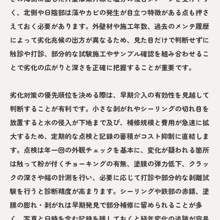
く、北側や日陰部は藻やカビの発生が目立つ特徴がある点も押さ
えておく必要があります。外壁材や施工年数、過去のメンテ履歴
によって劣化兆候の出方が異なるため、見た目だけで判断せずに
触診や打診、部分的な試験施工やサンプル確認を組み合わせるこ
とで劣化の広がりと深さを正確に把握することが重要です。
劣化対策の優先順位を決める際は、早期介入の有効性を見越して
判断することが有利です。小さな剥がれやシーリングの切れ目を
放置すると水の侵入が下地まで及び、補修規模と費用が急速に拡
大するため、定期的な点検と記録の蓄積がコスト抑制に直結しま
す。点検は年一回の外観チェックを基本に、変化が疑われる箇所
は触って粉が付くチョーキングの有無、塗膜の弾力低下、クラッ
クの深さや幅の計測を行い、必要に応じて打診や部分的な剥離試
験を行うと診断精度が高まります。シーリングや鉄部の赤錆、塗
膜の膨れ・剥がれは早期発見で部分補修に留められることが多
く、写真と日時を含む記録を残しておくと経年変化の追跡が容易