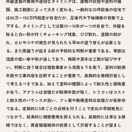
外壁塗装の費用や適切なタイミングは、建物の状態や塗料の種
類、施工範囲によって大きく変わる。一般的な30坪前後の住宅で
は80万〜150万円程度が目安だが、足場代や下地補修の有無で上
下する。タイミングとしては築10〜15年が一つの目安で、外壁を
触ると白い粉が付くチョーキング現象、ひび割れ、塗膜の剥が
れ、カビやコケの発生が見られたら早めの塗り替えが必要とな
る。また雨漏りが起きる前の予防的な判断が重要である。季節は
湿度の低い春や秋が適しており、梅雨や真冬は工期が延びやす
い。判断に迷う場合は複数業者から見積もりを取り、塗料の耐用
年数や工事内容を比較することが重要で、長期的な修繕計画とし
て考えるべきである。加えて塗料の種類によって耐久性と価格差
があり、アクリルは安価だが耐用年数が短く、シリコンはコスト
と耐久性のバランスが良い、フッ素や無機塗料は高価だが長寿命
である。定期的に5年ごとの点検を行うことで劣化の早期発見に
つながり、結果的に補修費用を抑えられる。長期的には単なる修
繕ではなく、資産価値維持の投資として計画することが望まし