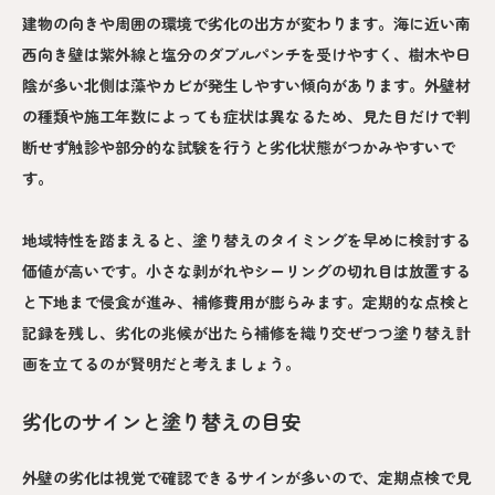
建物の向きや周囲の環境で劣化の出方が変わります。海に近い南
西向き壁は紫外線と塩分のダブルパンチを受けやすく、樹木や日
陰が多い北側は藻やカビが発生しやすい傾向があります。外壁材
の種類や施工年数によっても症状は異なるため、見た目だけで判
断せず触診や部分的な試験を行うと劣化状態がつかみやすいで
す。
地域特性を踏まえると、塗り替えのタイミングを早めに検討する
価値が高いです。小さな剥がれやシーリングの切れ目は放置する
と下地まで侵食が進み、補修費用が膨らみます。定期的な点検と
記録を残し、劣化の兆候が出たら補修を織り交ぜつつ塗り替え計
画を立てるのが賢明だと考えましょう。
劣化のサインと塗り替えの目安
外壁の劣化は視覚で確認できるサインが多いので、定期点検で見