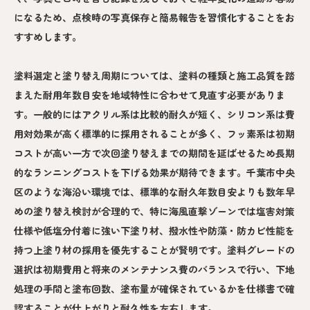
になるため、点検時の写真保存と簡易報告を習慣化することをお
すすめします。
塗料選定と塗り替え周期については、塗料の種類と施工品質を踏
まえた耐用年数目安を地域特性に合わせて見直す必要がありま
す。一般的にはアクリル系は比較的耐久が短く、シリコン系は費
用対効果が高く標準的に採用されることが多く、フッ素系は初期
コストが高い一方で次回塗り替えまでの期間を延ばせるため長期
的なランニングコストを下げる効果が期待できます。千葉市中央
区のような海沿い環境では、標準的な耐久年数目安よりも数年早
めの塗り替え検討が合理的で、特に海風直撃ゾーンでは塩害対策
仕様や低塩分付着に強い下塗り材、撥水性や防藻・防カビ性能を
持つ上塗り材の採用を優先することが賢明です。塗料グレードの
選択は初期費用と将来のメンテナンス費のバランスで行い、下地
処理の手間と塗布回数、塗布量が確保されているかを仕様書で確
認することが仕上がりと耐久性を左右します。