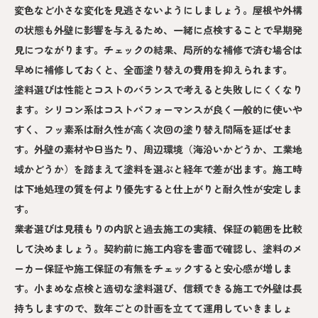
変色など小さな変化を見逃さないようにしましょう。屋根や外構
の状態も外壁に影響を与えるため、一緒に点検することで早期発
見につながります。チェックの結果、局所的な補修で済む場合は
早めに補修しておくと、全面塗り替えの費用を抑えられます。
塗料選びは性能とコストのバランスで考えると失敗しにくくなり
ます。シリコン系はコストパフォーマンスが良く一般的に使いや
すく、フッ素系は耐久性が高く次回の塗り替え間隔を延ばせま
す。外壁の素材や日当たり、周辺環境（海沿いかどうか、工業地
域かどうか）を踏まえて塗料を選ぶと経年で差が出ます。施工時
は下地処理の質を何より優先すると仕上がりと耐久性が安定しま
す。
業者選びは見積もりの内訳と過去施工の実績、保証の範囲を比較
して決めましょう。契約前に施工内容を書面で確認し、塗料のメ
ーカー保証や施工保証の有無をチェックすると安心感が増しま
す。小まめな点検と適切な塗料選び、信頼できる施工で外壁は長
持ちしますので、数年ごとの計画を立てて運用していきましょ