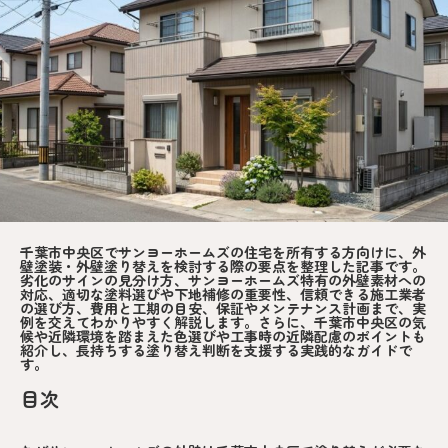
千葉市中央区でサンヨーホームズの住宅を所有する方向けに、外
壁塗装・外壁塗り替えを検討する際の要点を整理した記事です。
劣化のサインの見分け方、サンヨーホームズ特有の外壁素材への
対応、適切な塗料選びや下地補修の重要性、信頼できる施工業者
の選び方、費用と工期の目安、保証やメンテナンス計画まで、実
例を交えてわかりやすく解説します。さらに、千葉市中央区の気
候や近隣環境を踏まえた色選びや工事時の近隣配慮のポイントも
紹介し、長持ちする塗り替え判断を支援する実践的なガイドで
す。
目次