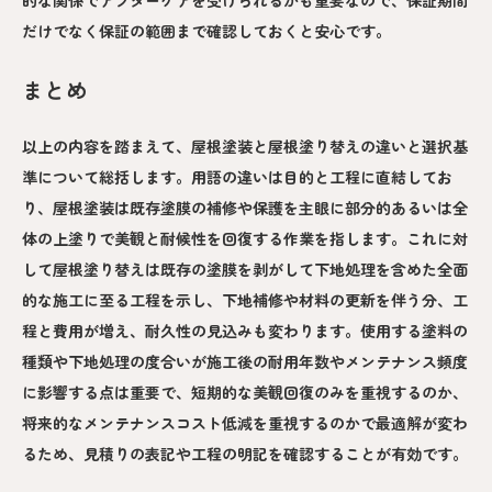
的な関係でアフターケアを受けられるかも重要なので、保証期間
だけでなく保証の範囲まで確認しておくと安心です。
まとめ
以上の内容を踏まえて、屋根塗装と屋根塗り替えの違いと選択基
準について総括します。用語の違いは目的と工程に直結してお
り、屋根塗装は既存塗膜の補修や保護を主眼に部分的あるいは全
体の上塗りで美観と耐候性を回復する作業を指します。これに対
して屋根塗り替えは既存の塗膜を剥がして下地処理を含めた全面
的な施工に至る工程を示し、下地補修や材料の更新を伴う分、工
程と費用が増え、耐久性の見込みも変わります。使用する塗料の
種類や下地処理の度合いが施工後の耐用年数やメンテナンス頻度
に影響する点は重要で、短期的な美観回復のみを重視するのか、
将来的なメンテナンスコスト低減を重視するのかで最適解が変わ
るため、見積りの表記や工程の明記を確認することが有効です。