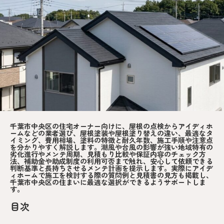
千葉市中央区の住宅オーナー向けに、屋根の点検からアイディホ
ームなどの業者選び、屋根塗装や屋根塗り替えの違い、最適なタ
イミング、費用相場、塗料の特徴と耐久年数、施工手順や注意点
を分かりやすく解説します。潮風や台風の影響が強い地域特有の
劣化進行やメンテ周期、見積もり比較や保証内容のチェック方
法、補助金や助成制度の利用可否まで触れ、安心して依頼できる
判断基準と長持ちさせるメンテ計画を提示します。実際にアイデ
ィホームで施工を検討する際の質問例と見積書の見方も掲載し、
千葉市中央区の住まいに最適な選択ができるようサポートしま
す。
目次