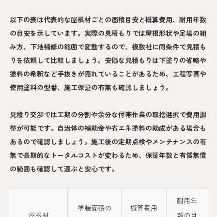
以下の表は代表的な屋根材ごとの面積目安と概算費用、耐用年数
の目安を示しています。実際の見積もりでは屋根形状や足場の組
み方、下地補修の範囲で変動するので、複数社に同条件で見積も
りを依頼して比較しましょう。安価な見積もりは下塗りの省略や
塗料の希釈など手抜きが隠れていることがあるため、工程写真や
使用塗料の型番、施工保証の有無も確認しましょう。
見積り交渉では工期の分割や余分な付帯作業の取捨選択で費用調
整が可能です。自治体の補助金や省エネ塗料の助成がある場合も
あるので確認しましょう。施工後の定期点検やメンテナンスの有
無で長期的なトータルコストが変わるため、保証年数と有償無償
の範囲も確認して選ぶと安心です。
耐用年
塗装面積の
概算費用
屋根材
数の目