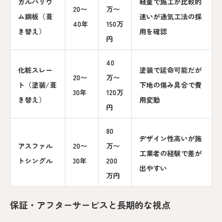
ガルバリウ
軽量で施工が比較的
20〜
万〜
ム鋼板（葺
速いが通気工法の採
40年
150万
き替え）
用を確認
円
40
化粧スレー
塗装で延命可能だが
20〜
万〜
ト（塗装/葺
下地の傷み具合で費
30年
120万
き替え）
用変動
円
80
デザイン性高いが施
アスファル
20〜
万〜
工業者の経験で差が
トシングル
30年
200
出やすい
万円
保証・アフターサービスと長期的な視点