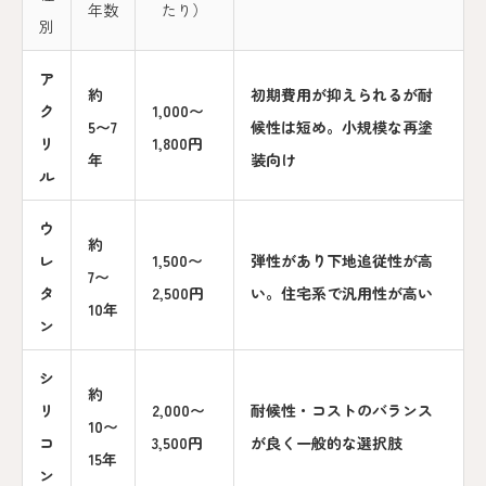
年数
たり）
別
ア
約
初期費用が抑えられるが耐
ク
1,000〜
5〜7
候性は短め。小規模な再塗
リ
1,800円
年
装向け
ル
ウ
約
レ
1,500〜
弾性があり下地追従性が高
7〜
タ
2,500円
い。住宅系で汎用性が高い
10年
ン
シ
約
リ
2,000〜
耐候性・コストのバランス
10〜
コ
3,500円
が良く一般的な選択肢
15年
ン