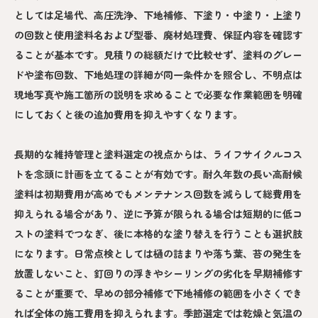
としては足場代、高圧洗浄、下地補修、下塗り・中塗り・上塗り
の回数と使用塗料名および型番、廃材処理費、保証内容を確認す
ることが基本です。見積りの総額だけで比較せず、塗料のグレー
ドや塗布回数、下地処理の詳細が同一条件かを照合し、不明点は
現地写真や施工箇所の説明を求めることで必要な作業範囲を明確
にしておくと後の追加費用を抑えやすくなります。
長期的な維持管理と塗料選定の視点からは、ライフサイクルコス
トを念頭に計画を立てることが有効です。耐久年数の長い高耐候
塗料は初期費用が高めでもメンテナンス回数を減らして総費用を
抑えられる場合があり、逆に予算が限られる場合は短期的に低コ
ストの塗料でつなぎ、後に本格的な塗り替えを行うことも選択肢
になります。日常点検としては樋の詰まりや落ち葉、苔の発生を
放置しないこと、釘回りの浮きやシーリングの劣化を早期補修す
ることが重要で、早めの部分補修で下地補修の範囲を小さくでき
れば全体の施工費用を抑えられます。季節選定では乾燥と気温の