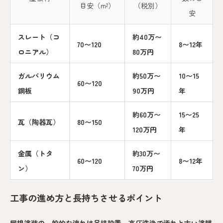
目安（m²）
（税別）
安
スレート（コ
約40万〜
70〜120
8〜12年
ロニアル）
80万円
ガルバリウム
約50万〜
10〜15
60〜120
鋼板
90万円
年
約60万〜
15〜25
瓦（陶器瓦）
80〜150
120万円
年
金属（トタ
約30万〜
60〜120
8〜12年
ン）
70万円
工事の進め方と長持ちさせるポイント