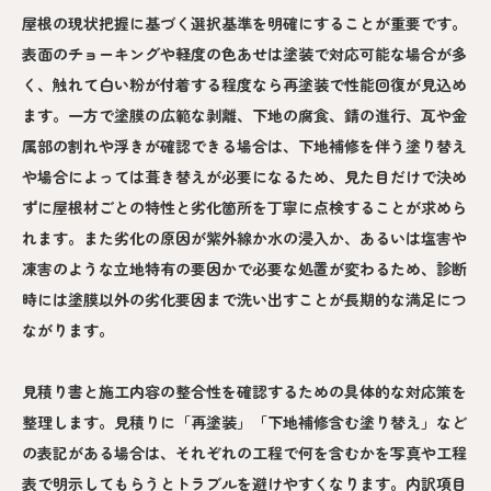
屋根の現状把握に基づく選択基準を明確にすることが重要です。
表面のチョーキングや軽度の色あせは塗装で対応可能な場合が多
く、触れて白い粉が付着する程度なら再塗装で性能回復が見込め
ます。一方で塗膜の広範な剥離、下地の腐食、錆の進行、瓦や金
属部の割れや浮きが確認できる場合は、下地補修を伴う塗り替え
や場合によっては葺き替えが必要になるため、見た目だけで決め
ずに屋根材ごとの特性と劣化箇所を丁寧に点検することが求めら
れます。また劣化の原因が紫外線か水の浸入か、あるいは塩害や
凍害のような立地特有の要因かで必要な処置が変わるため、診断
時には塗膜以外の劣化要因まで洗い出すことが長期的な満足につ
ながります。
見積り書と施工内容の整合性を確認するための具体的な対応策を
整理します。見積りに「再塗装」「下地補修含む塗り替え」など
の表記がある場合は、それぞれの工程で何を含むかを写真や工程
表で明示してもらうとトラブルを避けやすくなります。内訳項目