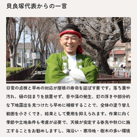
貝良塚代表からの一言
日常の点検と早めの対応が屋根の寿命を延ばす要です。落ち葉や
汚れ、樋の詰まりを放置せず、苔や藻の発生、釘の浮きや部分的
な下地露出を見つけたら早めに補修することで、全体の塗り替え
範囲を小さくでき、結果として費用を抑えられます。作業に向く
季節や立地条件も考慮が必要で、天候が安定する春先や秋口に施
工することをお勧めしますし、海沿い・寒冷地・樹木の多い環境