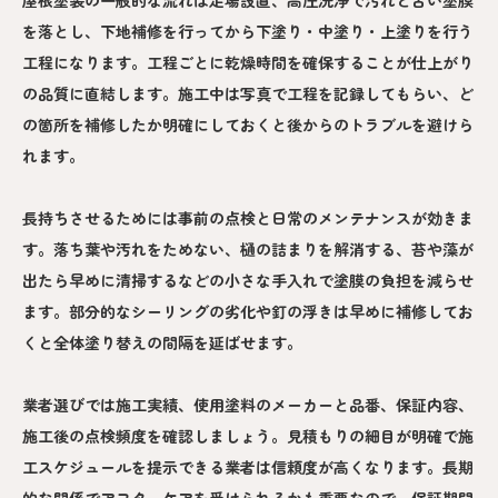
屋根塗装の一般的な流れは足場設置、高圧洗浄で汚れと古い塗膜
を落とし、下地補修を行ってから下塗り・中塗り・上塗りを行う
工程になります。工程ごとに乾燥時間を確保することが仕上がり
の品質に直結します。施工中は写真で工程を記録してもらい、ど
の箇所を補修したか明確にしておくと後からのトラブルを避けら
れます。
長持ちさせるためには事前の点検と日常のメンテナンスが効きま
す。落ち葉や汚れをためない、樋の詰まりを解消する、苔や藻が
出たら早めに清掃するなどの小さな手入れで塗膜の負担を減らせ
ます。部分的なシーリングの劣化や釘の浮きは早めに補修してお
くと全体塗り替えの間隔を延ばせます。
業者選びでは施工実績、使用塗料のメーカーと品番、保証内容、
施工後の点検頻度を確認しましょう。見積もりの細目が明確で施
工スケジュールを提示できる業者は信頼度が高くなります。長期