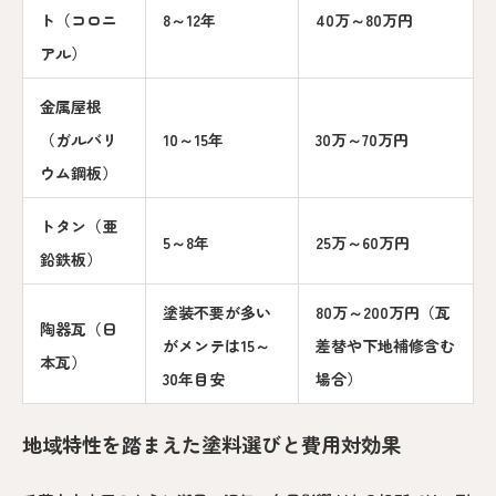
ト（コロニ
8～12年
40万～80万円
アル）
金属屋根
（ガルバリ
10～15年
30万～70万円
ウム鋼板）
トタン（亜
5～8年
25万～60万円
鉛鉄板）
塗装不要が多い
80万～200万円（瓦
陶器瓦（日
がメンテは15～
差替や下地補修含む
本瓦）
30年目安
場合）
地域特性を踏まえた塗料選びと費用対効果