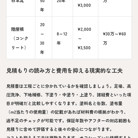
日本瓦
50
20年
万
¥3,000
年
20
陸屋根
¥2,000
～
8～12
¥30万～¥60
（コンク
～
30
年
万
リート）
¥3,500
年
見積もりの読み方と費用を抑える現実的な工夫
見積書は工程ごとに分かれているかを確認しましょう。足場、高
圧洗浄、下地補修、下塗り・中塗り・上塗り、諸経費といった項
目が明確だと比較しやすくなります。塗料名と缶数、塗布量
（m2当たりの使用量）の記載があれば材料費の根拠がわかり、
過不足のチェックが可能です。保証年数やアフターの対応範囲も
見積りに含めて評価すると後々の安心につながります。
コストを抑える工夫は複数あります。オフシーズンに依頼すると