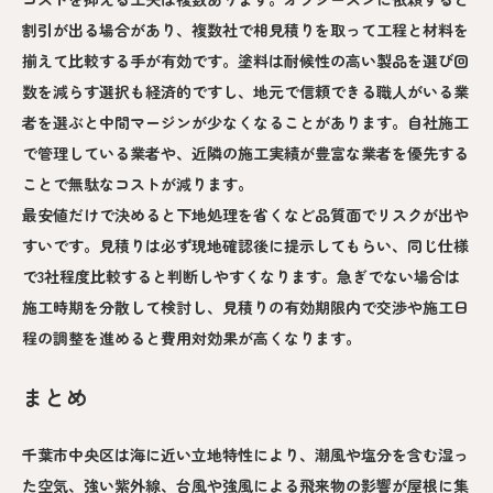
割引が出る場合があり、複数社で相見積りを取って工程と材料を
揃えて比較する手が有効です。塗料は耐候性の高い製品を選び回
数を減らす選択も経済的ですし、地元で信頼できる職人がいる業
者を選ぶと中間マージンが少なくなることがあります。自社施工
で管理している業者や、近隣の施工実績が豊富な業者を優先する
ことで無駄なコストが減ります。
最安値だけで決めると下地処理を省くなど品質面でリスクが出や
すいです。見積りは必ず現地確認後に提示してもらい、同じ仕様
で3社程度比較すると判断しやすくなります。急ぎでない場合は
施工時期を分散して検討し、見積りの有効期限内で交渉や施工日
程の調整を進めると費用対効果が高くなります。
まとめ
千葉市中央区は海に近い立地特性により、潮風や塩分を含む湿っ
た空気、強い紫外線、台風や強風による飛来物の影響が屋根に集