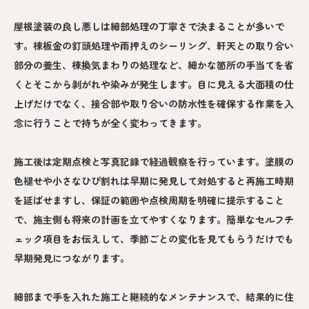
屋根塗装の良し悪しは細部処理の丁寧さで決まることが多いで
す。棟板金の釘頭処理や雨押えのシーリング、軒天との取り合い
部分の養生、棟換気まわりの処理など、細かな箇所の手当てを省
くとそこから剥がれや染みが発生します。目に見える大面積の仕
上げだけでなく、接合部や取り合いの防水性を確保する作業を入
念に行うことで持ちが全く変わってきます。
施工後は定期点検と写真記録で経過観察を行っています。塗膜の
色褪せや小さなひび割れは早期に発見して対処すると再施工時期
を延ばせますし、保証の範囲や点検周期を明確に提示すること
で、施主側も将来の計画を立てやすくなります。簡単なセルフチ
ェック項目をお伝えして、季節ごとの変化を見てもらうだけでも
早期発見につながります。
細部まで手を入れた施工と継続的なメンテナンスで、結果的に住