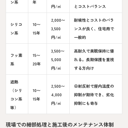
ン系
年
円/㎡
とコストバランス
2,000〜
耐候性とコストのバラ
シリコ
10〜
3,500
ンスが良く、住宅用で
ン系
15年
円/㎡
一般的
3,500〜
高耐久で美観保持に優
フッ素
15〜
5,000
れる。長期保護を重視
系
20年
円/㎡
する方向け
遮熱
2,500〜
日射反射で屋内温度の
（シリ
10〜
4,000
抑制が期待でき、劣化
コン系
15年
円/㎡
抑制にも寄与
等）
現場での細部処理と施工後のメンテナンス体制