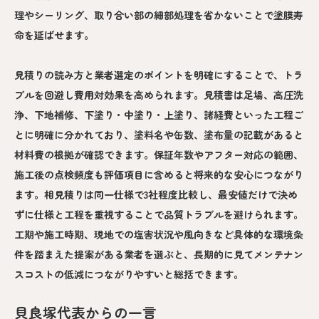
理やシーリング、取り合い部の細部処理を省かないことで塗膜寿
命を延ばせます。
見積りの読み方と業者選定のポイントを明確にすることで、トラ
ブルを回避し費用対効果を高められます。見積書は足場、高圧洗
浄、下地補修、下塗り・中塗り・上塗り、諸経費といった工程ご
とに明確に分かれており、塗料名や缶数、塗布量の記載があると
材料費の根拠が確認できます。保証年数やアフター対応の範囲、
施工後の点検頻度も評価項目に含めると将来的な安心につながり
ます。相見積りは同一仕様で3社程度比較し、最安値だけで決め
ずに仕様と工程を重視することで品質トラブルを避けられます。
工期や施工時期、現地での塩害状況や風向きなど具体的な環境条
件を踏まえた提案がある業者を選ぶと、長期的に見てメンテナン
スコストの低減につながりやすいと総括できます。
貝良塚代表からの一言