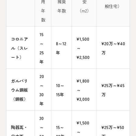
用
推奨
安
般住宅）
年
年数
（m2）
数
15
コロニア
¥1,500
～
8～12
¥20万～¥40
ル（スレ
～
25
年
万
ート）
¥2,500
年
20
ガルバリ
¥1,800
～
10～
¥25万～¥45
ウム鋼板
～
30
15年
万
（鋼板）
¥3,000
年
30
¥1,500
陶器瓦・
～
15～
¥25万～¥50
～