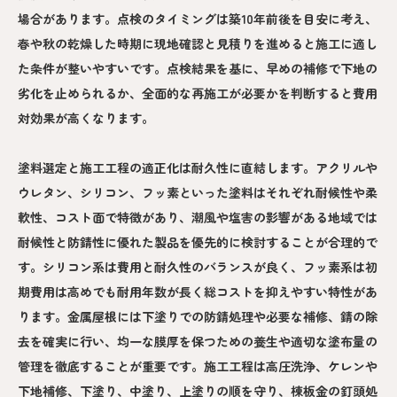
場合があります。点検のタイミングは築10年前後を目安に考え、
春や秋の乾燥した時期に現地確認と見積りを進めると施工に適し
た条件が整いやすいです。点検結果を基に、早めの補修で下地の
劣化を止められるか、全面的な再施工が必要かを判断すると費用
対効果が高くなります。
塗料選定と施工工程の適正化は耐久性に直結します。アクリルや
ウレタン、シリコン、フッ素といった塗料はそれぞれ耐候性や柔
軟性、コスト面で特徴があり、潮風や塩害の影響がある地域では
耐候性と防錆性に優れた製品を優先的に検討することが合理的で
す。シリコン系は費用と耐久性のバランスが良く、フッ素系は初
期費用は高めでも耐用年数が長く総コストを抑えやすい特性があ
ります。金属屋根には下塗りでの防錆処理や必要な補修、錆の除
去を確実に行い、均一な膜厚を保つための養生や適切な塗布量の
管理を徹底することが重要です。施工工程は高圧洗浄、ケレンや
下地補修、下塗り、中塗り、上塗りの順を守り、棟板金の釘頭処