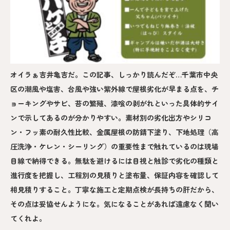
オイラぁ吉井亀吉だ。この記事、しっかり読んだぞ…千葉市中央
区の潮風や塩害、台風や強い紫外線で屋根劣化が早まる点を、チ
ョーキングやサビ、苔の繁殖、漆喰の剥がれといった具体的サイ
ンで示してあるのが分かりやすい。素材別の劣化出方やシリコ
ン・フッ素の耐久性比較、金属屋根の防錆下塗り、下地処理（高
圧洗浄・ケレン・シーリング）の重要性まで触れているのは現場
目線で納得できる。無駄を避けるには目視と触診で劣化の種類と
進行度を把握し、工程別の見積りと塗布量、保証内容を確認して
相見積りすること。丁寧な施工と定期点検が長持ちの肝だから、
その点は妥協せんようにな。気になることがあれば遠慮なく聞い
てくれよ。