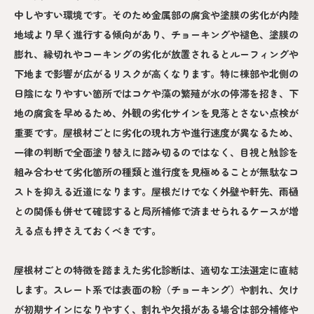
中しやすい環境です。そのため金属部の腐食や塗膜の劣化が内陸
地域より早く進行する傾向があり、チョーキングや褪色、塗膜の
膨れ、縁切れやコーキングの劣化が放置されるとルーフィングや
下地まで影響が広がるリスクが高くなります。特に棟部や北側の
日陰になりやすい箇所ではコケや藻の繁殖が水の停滞を招き、下
地の腐食を早めるため、外観の劣化サインを見落とさない点検が
重要です。屋根材ごとに劣化の現れ方や進行速度が異なるため、
一律の判断で全面塗り替えに踏み切るのではなく、目視と触診を
組み合わせて劣化箇所の種類と進行度を見極めることが無駄なコ
ストを抑える近道になります。屋根だけでなく外壁や軒先、雨樋
との関係も併せて確認すると局所補修で済ませられるケースが増
える点も押さえておくべきです。
屋根材ごとの特徴を踏まえた劣化診断は、適切な工法選定に直結
します。スレート系では表面の粉（チョーキング）や割れ、欠け
が初期サインになりやすく、割れや欠損がある場合は部分補修や