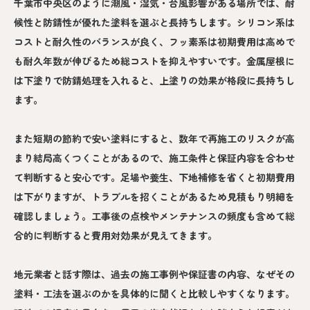
千葉市中央区のように潮風・湿気・台風影響がある場所では、耐
候性と防錆性が優れた塗料を選ぶと長持ちします。シリコン系は
コストと耐久性のバランスが良く、フッ素系は初期費用は高めで
も耐久年数が伸びるため総コストを抑えやすいです。金属屋根に
は下塗りで防錆処理を入れると、上塗りの効果が格段に長持ちし
ます。
また短期の節約で安い塗料にすると、数年で再施工のリスクが高
まり結局高くつくことがあるので、施工条件と保証内容を合わせ
て判断すると安心です。足場や養生、下地補修を省くと初期費用
は下がりますが、トラブルを招くことがあるため見積もり明細を
確認しましょう。工事後の点検やメンテナンスの頻度も含めて総
合的に判断すると費用対効果が見えてきます。
地元業者と話す際は、過去の施工事例や保証書の内容、なぜその
塗料・工法を選ぶのかを具体的に聞くと比較しやすくなります。