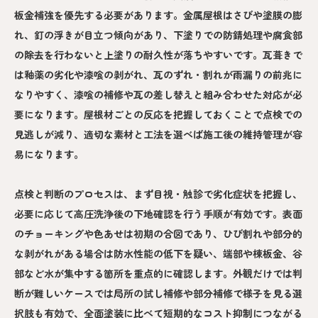
板金補強を優先する必要があります。金属屋根はさびや塗膜の膨
れ、釘の浮きが目立つ傾向があり、下塗りでの防錆処理や腐食部
の除去を行わないと上塗りの耐久性が落ちやすいです。瓦葺きで
は釉薬の劣化や漆喰の剥がれ、瓦のずれ・割れが雨漏りの前兆に
なりやすく、漆喰の補修や瓦の差し替えと組み合わせた対応が必
要になります。屋根材ごとの反応を把握しておくことで点検での
見逃しが減り、適切な素材と工法を選べば施工後の維持管理が容
易になります。
点検と判断のプロセスは、まず目視・触診で劣化症状を把握し、
必要に応じて高圧洗浄後の下地確認を行う手順が有効です。表面
のチョーキングや色あせは初期の合図であり、ひび割れや部分的
な剥がれがある場合は防水性能の低下を疑い、端部や棟板金、谷
部など水が集中する箇所を重点的に確認します。外観だけでは判
断が難しいケースでは局所の試し補修や部分補修で様子を見る選
択肢も有効で、全面塗装に比べて短期的なコスト抑制につながる