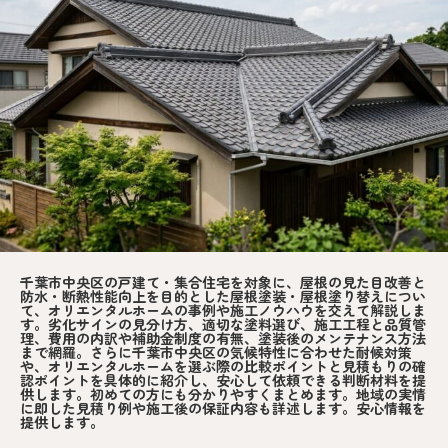
千葉市中央区の戸建て・集合住宅を対象に、屋根の見た目改善と
防水・断熱性能向上を目的とした屋根塗装・屋根塗り替えについ
て、オリエンタルホームの事例や施工ノウハウを交えて解説しま
す。劣化サインの見分け方、適切な塗料選び、施工工程と品質管
理、費用の内訳や補助金制度の有無、塗装後のメンテナンス方法
まで網羅。さらに千葉市中央区の気候特性に合わせた耐候対策
や、オリエンタルホームを選ぶ際の比較ポイントと見積もりの確
認ポイントを具体的に紹介し、安心して依頼できる判断材料を提
供します。初めての方にも分かりやすくまとめます。地域の実情
に即した見積り例や施工後の保証内容も詳述します。安心情報を
提供します。