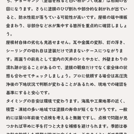
ち、チョーキング（塗面を触ると白い粉がつく現象）は初期の合
図になります。さらに塗膜のひび割れや部分的な剥がれが出てい
ると、防水性能が落ちている可能性が高いです。屋根の端や棟板
金まわり、谷部分など水が集中する箇所を重点的に確認しましょ
う。
屋根材自体の劣化も見逃せません。瓦や金属の変形、釘の浮き、
シーリングの切れ目は塗装だけで済まないケースにつながりま
す。雨漏りの前兆として室内の天井のシミやカビ、外壁まわりの
濡れ跡が出ることがあるので、塗膜の観察だけでなく家全体の状
態も合わせてチェックしましょう。プロに依頼する場合は高圧洗
浄後の下地状況で判断が変わることがあるため、現地での確認を
基準にすると安心です。
タイミングの目安は環境で変わります。海風や工業地帯の近く、
積雪・凍結の多い地域では塗膜の寿命が短くなりがちです。一般
的には築10年前後で点検を考えると無難ですし、点検で問題が見
つかれば早めに手を打つと大きな補修を避けられます。季節は春