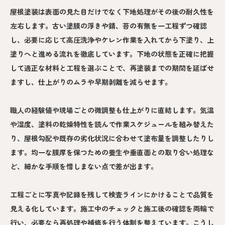
屋根塗装は表面の見た目だけでなく下地処理がその後の耐久性を
左右します。古い塗膜の浮きや錆、苔の有無を一工程ずつ確認
し、必要に応じて高圧洗浄やケレン作業を入れてから下塗り、上
塗りへと進める流れを徹底しています。下地の状態を正確に把握
して適正な材料と工程を選ぶことで、再塗装までの期間を延ばせ
ますし、仕上がりのムラや早期剥離を減らせます。
職人の経験値や現場ごとの微調整も仕上がりに直結します。気温
や湿度、塗料の乾燥特性を読んで作業スケジュールを組み替えた
り、屋根勾配や既存の劣化状況に合わせて塗布量を調整したりし
ます。均一な膜厚を保つための養生や垂直面との取り合い処理な
ど、細かな手順を惜しまない点で差が出ます。
工程ごとに写真や記録を残して検査ラインにかけることで品質を
見える化しています。施工中のチェックと施工後の確認を両輪で
行い、必要なら再処理や補修を行う体制を整えています。こうし