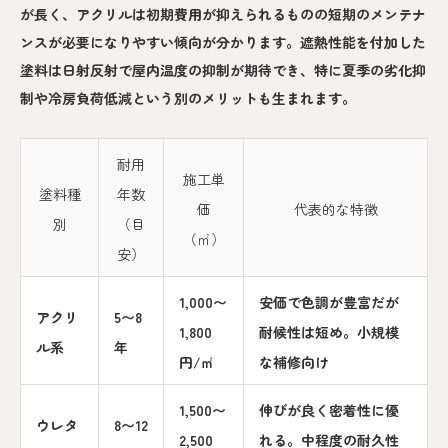
が長く、アクリルは初期費用が抑えられるものの短期のメンテナ
ンスが必要になりやすい傾向が分かります。遮熱性能を付加した
塗料は日射反射で屋内温度の抑制が期待でき、特に夏季の劣化抑
制や冷房負荷低減という別のメリットも生まれます。
耐用
施工単
塗料種
年数
価
代表的な特徴
別
（目
（㎡）
安）
1,000〜
安価で色調が豊富だが
アクリ
5〜8
1,800
耐候性は短め。小規模
ル系
年
円/㎡
な補修向け
1,500〜
伸びが良く密着性に優
ウレタ
8〜12
2,500
れる。中程度の耐久性