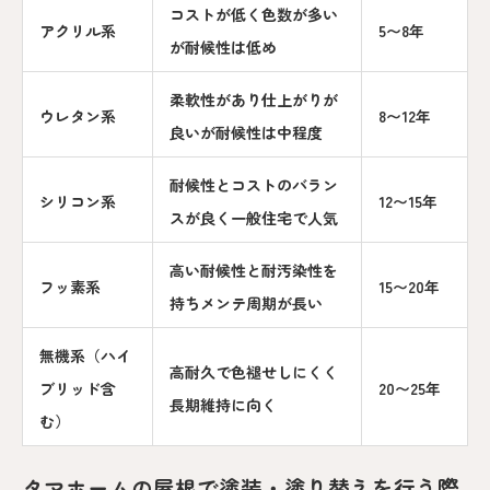
コストが低く色数が多い
アクリル系
5〜8年
が耐候性は低め
柔軟性があり仕上がりが
ウレタン系
8〜12年
良いが耐候性は中程度
耐候性とコストのバラン
シリコン系
12〜15年
スが良く一般住宅で人気
高い耐候性と耐汚染性を
フッ素系
15〜20年
持ちメンテ周期が長い
無機系（ハイ
高耐久で色褪せしにくく
ブリッド含
20〜25年
長期維持に向く
む）
タマホームの屋根で塗装・塗り替えを行う際