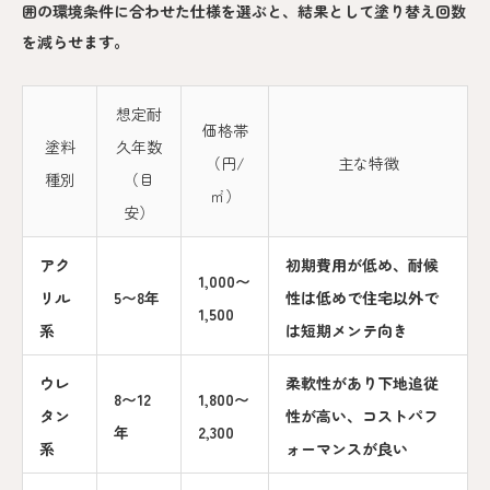
囲の環境条件に合わせた仕様を選ぶと、結果として塗り替え回数
を減らせます。
想定耐
価格帯
塗料
久年数
（円/
主な特徴
種別
（目
㎡）
安）
アク
初期費用が低め、耐候
1,000〜
リル
5〜8年
性は低めで住宅以外で
1,500
系
は短期メンテ向き
ウレ
柔軟性があり下地追従
8〜12
1,800〜
タン
性が高い、コストパフ
年
2,300
系
ォーマンスが良い