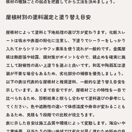
根材の種類ごとの弱点を把握してから工法を決めましょう。
屋根材別の塗料選定と塗り替え目安
屋根材によって塗料と下地処理の選び方が変わります。化粧スレ
ートは吸水や表面の粉化に注意し、下塗りでシーラーをしっかり
入れてからシリコンやフッ素系を使う流れが一般的です。金属屋
根は熱膨張や結露、錆対策がポイントなので、錆止めを確実に施
工して耐候性の高い上塗りを選ぶと良いです。和瓦や陶器瓦は塗
装が不要な場合もあるため、劣化部分の補修を優先しましょう。
以下の表は代表的な屋根材と推奨塗料、一般的な塗り替え目安を
示しています。あくまで目安ですが、屋根材ごとの特性を一目で
比べられるため、診断結果と照らし合わせて塗料選びの参考にし
てください。色や遮熱性の違いで体感温度や寿命が変わることも
あるため、見積もり段階での比較が役立ちます。
表に示した目安は施工品質や環境によって変動します。海沿いや
工業地帯、日当たりの強い地域では劣化が早く進むため短めの目