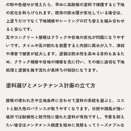
の粉や色褪せが見えたら、早めに高耐候の塗料で保護すると下地
の劣化を和らげられます。既存の防水層が劣化している場合は、
上塗りだけでなく下地補修やシーリングの打ち替えを組み合わせ
ると安心です。
瓦やコンクリート屋根はクラックや目地の劣化が問題になりやす
いです。タイルや瓦の割れを放置すると内部に雨水が入り、凍結
や凍害で被害が拡大します。塗装は防水性を高める目的もあるた
め、クラック補修や目地の補修を先に行い、その後に適切な下地
処理と塗装を施す流れが長持ちの秘訣になります。
塗料選びとメンテナンス計画の立て方
屋根の使われ方や立地条件に合わせて塗料の系統を選ぶと、コス
トと耐久性のバランスが取りやすくなります。日照や潮風が強い
場所では耐候性と防汚性に優れた塗料が有効ですし、予算を抑え
たい場合はメンテナンス頻度を短めに見積もってリーズナブルな