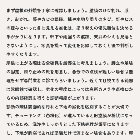
まず屋根の外観を丁寧に確認しましょう。塗膜のひび割れ、浮
き、剥がれ、藻やカビの繁殖、棟や水切り周りのさび、釘やビス
の緩みといった目に見える劣化は、塗り替えの優先順位を決める
手がかりになります。軒下や雨漏りの痕跡、天井のシミも見落と
さないようにし、写真を撮って変化を記録しておくと後で判断し
やすくなります。
屋根に上がる際は安全確保を最優先に考えましょう。脚立や足場
の固定、滑り止めの靴を用意し、自分での点検が難しい場合は無
理をせず専門業者に診てもらいましょう。近くで目視できる範囲
は双眼鏡で確認し、劣化の程度によっては高所カメラや点検口か
らの内部確認を行うと診断精度が上がります。
診断の際は表面的な汚れと下地の劣化を区別することが大切で
す。チョーキング（白粉化）が進んでいると旧塗膜が粉状になっ
ているため、洗浄やしっかりとした下地処理が重要になります
し、下地が脆弱であれば塗装だけで済まない場合もあります。屋