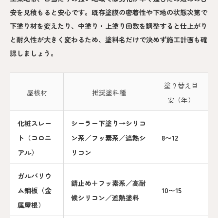
安を見積もると安心です。既存塗膜の密着性や下地の状態次第で
下塗り材を変えたり、中塗り・上塗り回数を調整すると仕上がり
と耐久性が大きく変わるため、塗料名だけで決めず施工計画も確
認しましょう。
塗り替え目
屋根材
推奨塗料種
安（年）
化粧スレー
シーラー下塗り→シリコ
ト（コロニ
ン系／フッ素系／遮熱シ
8〜12
アル）
リコン
ガルバリウ
錆止め＋フッ素系／高耐
ム鋼板（金
10〜15
候シリコン／遮熱塗料
属屋根）