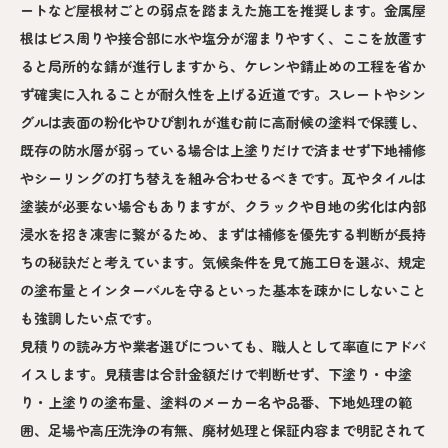
ートなど屋根材ごとの弱点を踏まえた施工を推奨します。金属屋
根はビス周りや接合部に水や塩分が溜まりやすく、ここを放置す
ると局所的な錆が進行しますから、ケレンや錆止めの工程を省か
ず確実に入れることが耐久性を上げる近道です。スレートやシン
グルは表面の粉化やひび割れが進む前に高耐候の塗料で保護し、
既存の防水層が弱っている場合は上塗りだけで済ませず下地補修
やシーリングの打ち替えを組み合わせるべきです。瓦やタイルは
塗装が必要ない場合もありますが、クラックや目地の劣化は内部
浸水を招き凍害に繋がるため、まずは補修を優先する判断が長持
ちの秘訣だと考えています。気候条件を見て施工日を選ぶ、規定
の塗布量とインターバルを守るといった基本を疎かにしないこと
も強調したい点です。
見積りの読み方や業者選びについても、職人として率直にアドバ
イスします。見積書は合計金額だけで判断せず、下塗り・中塗
り・上塗りの塗布量、塗料のメーカー名や品番、下地処理の範
囲、足場や高圧洗浄の有無、廃材処理と保証内容まで明記されて