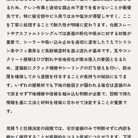
るため、ケレン作業と適切な錆止め下塗りを省かないことが最優
先です。特に接合部やビス周りは水や塩分が滞留しやすく、ここ
を丁寧に処理することで耐久性が明確に変わります。化粧スレー
トやアスファルトシングルでは表面の粉化や吸水に対する対策が
重要で、シーラーや吸い込み止めを適切に塗布したうえでシリコ
ン系やフッ素系など高耐候塗料を選ぶ流れが基本です。瓦やコン
クリート屋根はひび割れや目地劣化が雨水侵入の要因となるた
め、塗装前にクラック補修やシーリングの打ち替えを行い、防水
層を確保してから塗膜を付与することが長持ちの秘訣になりま
す。いずれの屋根材でも下地の脆弱さが疑われる場合は塗装のみ
で済ませず下地補修や改修を組み込む判断が必要で、診断で得た
情報を基に工法と材料を現場に合わせて決定することが重要で
す。
見積りと仕様決定の段階では、合計金額のみで判断せずに内訳を
細かく確認することが長期的なコスト低減につながります。下塗