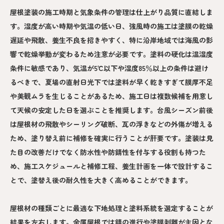
屋根塗装の施工時期と気象条件の管理は仕上がり品質に直結しま
す。湿度が高い時期や気温の低い日、強風時の施工は塗膜の乾燥
遅延や飛散、養生不良を招きやすく、特に沿岸地域では海風の影
響で乾燥挙動が変わるため注意が必要です。塗料の硬化は温湿度
条件に敏感であり、気温が5℃以下や湿度85％以上の条件は避け
るべきで、夏場の直射日光下では塗料が早く乾きすぎて膜厚不足
や美観ムラを生じることがあるため、施工日は複数候補を用意し
て天候の安定した日を選ぶことを推奨します。台風シーズン前後
は屋根材の飛散やシーリング破断、瓦の浮きなどの外傷が増える
ため、塗り替え前に補修を確実に行うことが肝要です。塗装は見
た目の改善だけでなく防水性や防錆性を付与する役割も持つた
め、施工スケジュールと補修工程、養生計画を一体で設計するこ
とで、塗替え後の耐久性を大きく高めることができます。
屋根材の種類ごとに最適な下地処理と塗料系統を選定することが
結果を左右します。金属屋根では錆の進行や塗膜剥離が主因とな