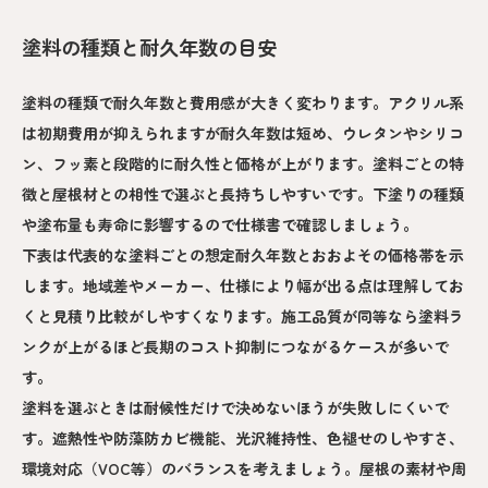
塗料の種類と耐久年数の目安
塗料の種類で耐久年数と費用感が大きく変わります。アクリル系
は初期費用が抑えられますが耐久年数は短め、ウレタンやシリコ
ン、フッ素と段階的に耐久性と価格が上がります。塗料ごとの特
徴と屋根材との相性で選ぶと長持ちしやすいです。下塗りの種類
や塗布量も寿命に影響するので仕様書で確認しましょう。
下表は代表的な塗料ごとの想定耐久年数とおおよその価格帯を示
します。地域差やメーカー、仕様により幅が出る点は理解してお
くと見積り比較がしやすくなります。施工品質が同等なら塗料ラ
ンクが上がるほど長期のコスト抑制につながるケースが多いで
す。
塗料を選ぶときは耐候性だけで決めないほうが失敗しにくいで
す。遮熱性や防藻防カビ機能、光沢維持性、色褪せのしやすさ、
環境対応（VOC等）のバランスを考えましょう。屋根の素材や周