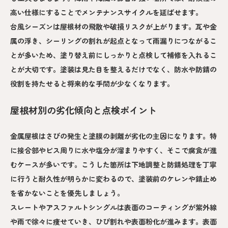
高い仕様にすることでメンテナンスサイクルを延ばせます。
台風シーズンは屋根材の飛散や破損リスクが上がります。瓦や金
属の浮き、シーリングの割れが起点となって雨漏りにつながるこ
とが多いため、塗り替え前にしっかりと点検して補修を入れるこ
とが大切です。塗装は見た目を整えるだけでなく、防水や防錆の
役割を持たせると将来的な手間が少なくなります。
屋根材別の劣化傾向と点検ポイント
金属屋根はさびの発生と塗膜の剥離が劣化の主因になります。特
に接合部やビス周りに水や塩分が溜まりやすく、そこで腐食が進
むケースが多いです。こうした箇所は下地調整と防錆処理を丁寧
に行うと耐久性が明らかに変わるので、塗装前のケレンや錆止め
を省かないことを優先しましょう。
スレートやアスファルトシングルは表面のコーティングが紫外線
や雨で徐々に痩せていき、ひび割れや表面粉化が進みます。表面