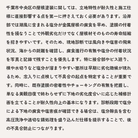
千葉市中央区の屋根塗装に関しては、立地特性が耐久性と施工仕
様に直接影響する点を第一に押さえておく必要があります。沿岸
部では潮風に含まれる塩分が金属屋根の腐食を早め、塗膜の付着
性を損なうことで外観劣化だけでなく屋根材そのものの寿命短縮
を招きやすいです。そのため、現地診断では風向きや塩害の飛来
状況、海からの距離を確認し、腐食進行の有無や塩分の付着状況
を写真と記録で残すことを優先します。特に接合部やビス廻り、
棟や水切りなど塩分が溜まりやすい箇所は早期に劣化徴候が現れ
るため、念入りに点検して不具合の起点を特定することが重要で
す。同時に、既存塗膜の密着性やチョーキングの有無を把握し、
単なる美観回復で終わらせずに下地の劣化度合いに応じた補修計
画を立てることが耐久性向上の基本になります。診断段階で塩分
による下地の腐食や塩害痕が確認できる場合は、塩分除去を含む
高圧洗浄や適切な錆処理を盛り込んだ仕様を提示することで、後
の不具合防止につながります。