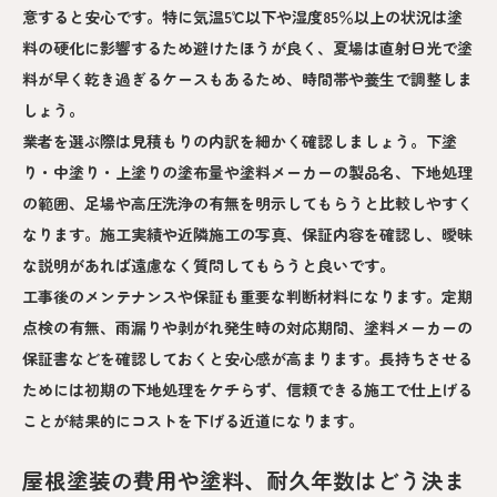
意すると安心です。特に気温5℃以下や湿度85％以上の状況は塗
料の硬化に影響するため避けたほうが良く、夏場は直射日光で塗
料が早く乾き過ぎるケースもあるため、時間帯や養生で調整しま
しょう。
業者を選ぶ際は見積もりの内訳を細かく確認しましょう。下塗
り・中塗り・上塗りの塗布量や塗料メーカーの製品名、下地処理
の範囲、足場や高圧洗浄の有無を明示してもらうと比較しやすく
なります。施工実績や近隣施工の写真、保証内容を確認し、曖昧
な説明があれば遠慮なく質問してもらうと良いです。
工事後のメンテナンスや保証も重要な判断材料になります。定期
点検の有無、雨漏りや剥がれ発生時の対応期間、塗料メーカーの
保証書などを確認しておくと安心感が高まります。長持ちさせる
ためには初期の下地処理をケチらず、信頼できる施工で仕上げる
ことが結果的にコストを下げる近道になります。
屋根塗装の費用や塗料、耐久年数はどう決ま