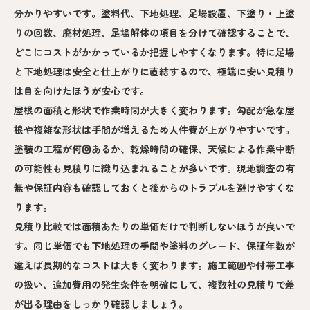
分かりやすいです。塗料代、下地処理、足場設置、下塗り・上塗
りの回数、廃材処理、足場解体の項目を分けて確認することで、
どこにコストがかかっているか把握しやすくなります。特に足場
と下地処理は安全と仕上がりに直結するので、極端に安い見積り
は目を向けたほうが安心です。
屋根の面積と形状で作業時間が大きく変わります。勾配が急な屋
根や複雑な形状は手間が増えるため人件費が上がりやすいです。
塗装の工程が何回あるか、乾燥時間の確保、天候による作業中断
の可能性も見積りに織り込まれることが多いです。現地調査の有
無や保証内容も確認しておくと後からのトラブルを避けやすくな
ります。
見積り比較では面積あたりの単価だけで判断しないほうが良いで
す。同じ単価でも下地処理の手間や塗料のグレード、保証年数が
違えば長期的なコストは大きく変わります。施工範囲や付帯工事
の扱い、追加費用の発生条件を明確にして、複数社の見積りで差
が出る理由をしっかり確認しましょう。