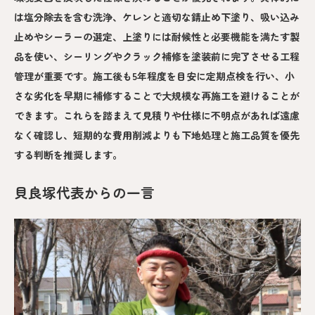
は塩分除去を含む洗浄、ケレンと適切な錆止め下塗り、吸い込み
止めやシーラーの選定、上塗りには耐候性と必要機能を満たす製
品を使い、シーリングやクラック補修を塗装前に完了させる工程
管理が重要です。施工後も5年程度を目安に定期点検を行い、小
さな劣化を早期に補修することで大規模な再施工を避けることが
できます。これらを踏まえて見積りや仕様に不明点があれば遠慮
なく確認し、短期的な費用削減よりも下地処理と施工品質を優先
する判断を推奨します。
貝良塚代表からの一言