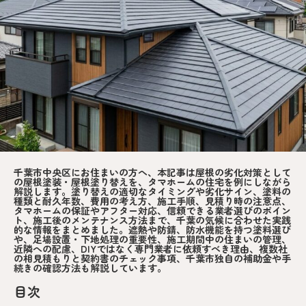
千葉市中央区にお住まいの方へ、本記事は屋根の劣化対策として
の屋根塗装・屋根塗り替えを、タマホームの住宅を例にしながら
解説します。塗り替えの適切なタイミングや劣化サイン、塗料の
種類と耐久年数、費用の考え方、施工手順、見積り時の注意点、
タマホームの保証やアフター対応、信頼できる業者選びのポイン
ト、施工後のメンテナンス方法まで、千葉の気候に合わせた実践
的な情報をまとめました。遮熱や防錆、防水機能を持つ塗料選び
や、足場設置・下地処理の重要性、施工期間中の住まいの管理、
近隣への配慮、DIYではなく専門業者に依頼すべき理由、複数社
の相見積もりと契約書のチェック事項、千葉市独自の補助金や手
続きの確認方法も解説しています。
目次