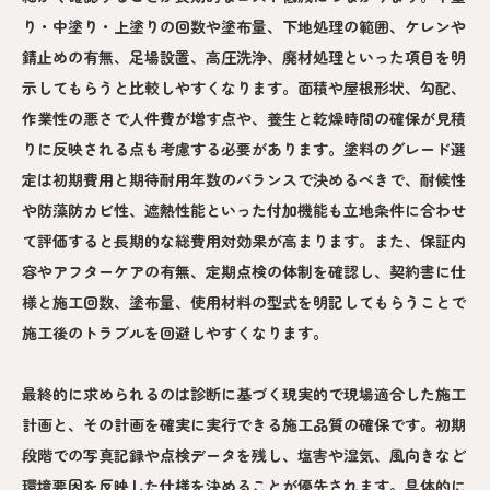
り・中塗り・上塗りの回数や塗布量、下地処理の範囲、ケレンや
錆止めの有無、足場設置、高圧洗浄、廃材処理といった項目を明
示してもらうと比較しやすくなります。面積や屋根形状、勾配、
作業性の悪さで人件費が増す点や、養生と乾燥時間の確保が見積
りに反映される点も考慮する必要があります。塗料のグレード選
定は初期費用と期待耐用年数のバランスで決めるべきで、耐候性
や防藻防カビ性、遮熱性能といった付加機能も立地条件に合わせ
て評価すると長期的な総費用対効果が高まります。また、保証内
容やアフターケアの有無、定期点検の体制を確認し、契約書に仕
様と施工回数、塗布量、使用材料の型式を明記してもらうことで
施工後のトラブルを回避しやすくなります。
最終的に求められるのは診断に基づく現実的で現場適合した施工
計画と、その計画を確実に実行できる施工品質の確保です。初期
段階での写真記録や点検データを残し、塩害や湿気、風向きなど
環境要因を反映した仕様を決めることが優先されます。具体的に