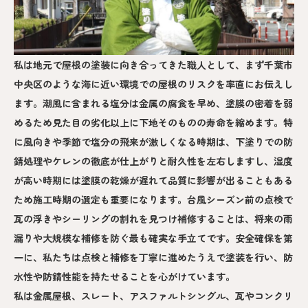
私は地元で屋根の塗装に向き合ってきた職人として、まず千葉市
中央区のような海に近い環境での屋根のリスクを率直にお伝えし
ます。潮風に含まれる塩分は金属の腐食を早め、塗膜の密着を弱
めるため見た目の劣化以上に下地そのものの寿命を縮めます。特
に風向きや季節で塩分の飛来が激しくなる時期は、下塗りでの防
錆処理やケレンの徹底が仕上がりと耐久性を左右しますし、湿度
が高い時期には塗膜の乾燥が遅れて品質に影響が出ることもある
ため施工時期の選定も重要になります。台風シーズン前の点検で
瓦の浮きやシーリングの割れを見つけ補修することは、将来の雨
漏りや大規模な補修を防ぐ最も確実な手立てです。安全確保を第
一に、私たちは点検と補修を丁寧に進めたうえで塗装を行い、防
水性や防錆性能を持たせることを心がけています。
私は金属屋根、スレート、アスファルトシングル、瓦やコンクリ