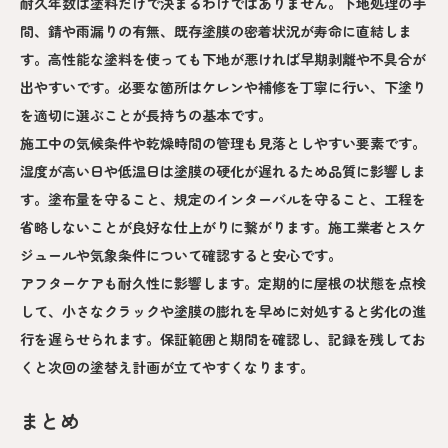
耐久年数は塗料だけで決まるわけではありません。下地処理の手
間、錆や雨漏りの有無、既存塗膜の密着状況が寿命に直結しま
す。高性能な塗料を使っても下地が悪ければ早期剥離や不具合が
出やすいです。必要な箇所はケレンや補修を丁寧に行い、下塗り
を適切に選ぶことが長持ちの基本です。
施工中の気候条件や乾燥時間の管理も見落としやすい要素です。
湿度が高い日や低温日は塗膜の硬化が遅れるため品質に影響しま
す。塗布量を守ること、規定のインターバルを守ること、工程を
省略しないことが良好な仕上がりに繋がります。施工業者とスケ
ジュールや気象条件について確認すると安心です。
アフターケアも耐久性に影響します。定期的に屋根の状態を点検
して、小さなクラックや塗膜の膨れを早めに対処すると劣化の進
行を遅らせられます。保証範囲と期間を確認し、記録を残してお
くと次回の塗替え計画が立てやすくなります。
まとめ