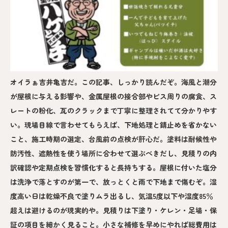
オイラぁ吉井亀吉だ。この記事、しっかり読んだぞ。海風と潮分
が屋根に与える影響や、金属屋根の接合部やビス周りの腐食、ス
レートの粉化、瓦のクラックまで丁寧に整理されてて分かりやす
い。現場目線で言わせてもらえば、下地処理と錆止めを省かない
こと、施工時期の選定、台風前の点検が肝心だ。塗料は耐候性や
防汚性、遮熱性を使う場所に合わせて選ぶべきだし、見積りの内
訳確認や定期点検を習慣化すると長持ちする。屋根に付いた塩分
は洗浄で落とすのが第一で、放っとくと雨で下地まで傷むぞ。湿
度高い日は乾燥不良で塗りムラ出るし、気温5度以下や湿度85％
超えは避けるのが現実的や。見積りは下塗り・ケレン・足場・保
証の項目を細かく見ること。小さな補修を早めにやれば総費用は