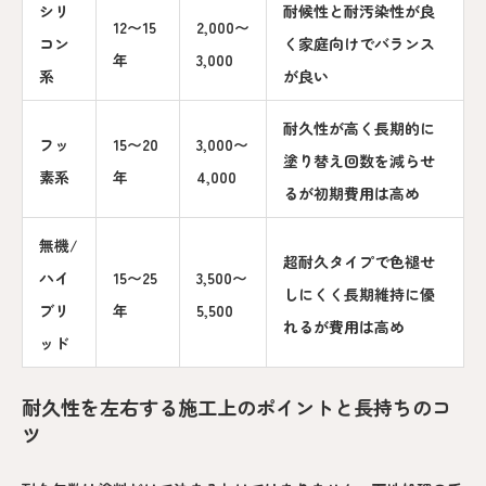
シリ
耐候性と耐汚染性が良
12〜15
2,000〜
コン
く家庭向けでバランス
年
3,000
系
が良い
耐久性が高く長期的に
フッ
15〜20
3,000〜
塗り替え回数を減らせ
素系
年
4,000
るが初期費用は高め
無機/
超耐久タイプで色褪せ
ハイ
15〜25
3,500〜
しにくく長期維持に優
ブリ
年
5,500
れるが費用は高め
ッド
耐久性を左右する施工上のポイントと長持ちのコ
ツ