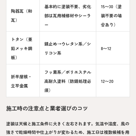
基本的に塗装不要、劣化
15〜30（塗
陶器瓦（和
部は瓦用補修材やシーラ
装不要の場
瓦）
ー
合あり）
トタン（亜
錆止め→ウレタン系／シ
鉛メッキ鋼
8〜12
リコン系
板）
フッ素系／ポリエステル
折半屋根・
高耐久塗料（防錆処理必
12〜20
立平金属
須）
施工時の注意点と業者選びのコツ
塗装は天候と施工条件に大きく左右されます。気温や湿度、風の
強さで乾燥時間や仕上がりが変わるため、施工日は複数候補を用