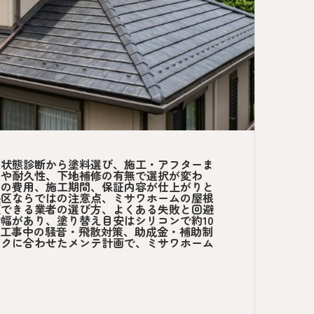
の状態診断から塗料選び、施工・アフターま
用や耐久性、下地補修の有無で選択が変わ
理の費用、施工期間、保証内容が仕上がりと
央区ならではの注意点、ミサワホームの屋根
頼できる業者の選び方、よくある失敗と回避
幅があり、塗り替え目安はシリコンで約10
や工事中の騒音・飛散対策、助成金・補助制
スクに合わせたメンテ計画で、ミサワホーム