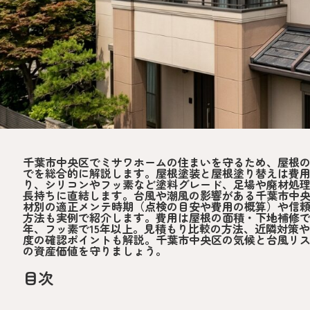
千葉市中央区でミサワホームの住まいを守るため、屋根
でを総合的に解説します。屋根塗装と屋根塗り替えは費
り、シリコンやフッ素など塗料グレード、足場や廃材処
長持ちに直結します。台風や潮風の影響がある千葉市中
材別の適正メンテ時期（点検の目安や費用の概算）や信
方法も実例で紹介します。費用は屋根の面積・下地補修で
年、フッ素で15年以上。見積もり比較の方法、近隣対策
度の確認ポイントも解説。千葉市中央区の気候と台風リ
の資産価値を守りましょう。
目次