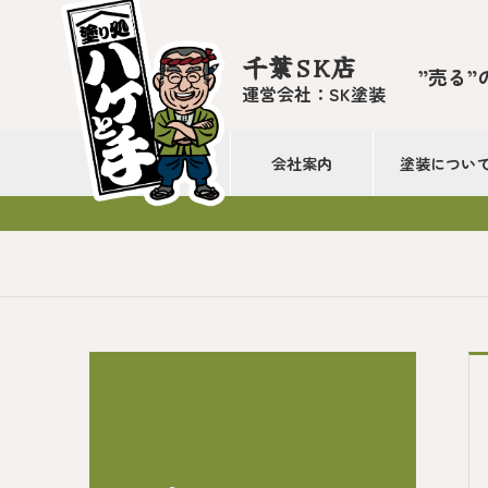
千葉SK店
”売る”
運営会社：SK塗装
会社案内
塗装につい